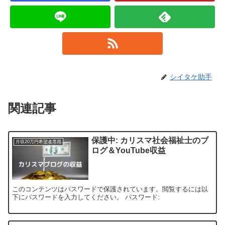
シイタケ助手
関連記事
保護中: カリスマ社会福祉士のブ
月収20万円希望者専用
ログ＆YouTube収益
このコンテンツはパスワードで保護されています。閲覧するには以
下にパスワードを入力してください。 パスワード: