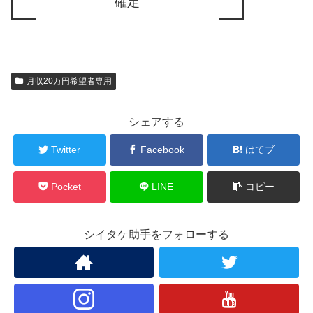
月収20万円希望者専用
シェアする
Twitter
Facebook
はてブ
Pocket
LINE
コピー
シイタケ助手をフォローする